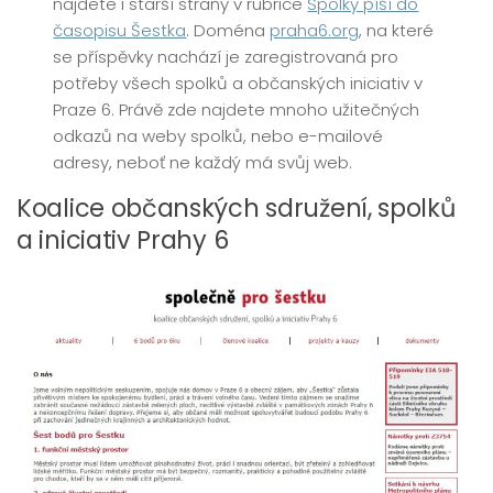
najdete i starší strany v rubrice
Spolky píší do
časopisu Šestka
. Doména
praha6.org
, na které
se příspěvky nachází je zaregistrovaná pro
potřeby všech spolků a občanských iniciativ v
Praze 6. Právě zde najdete mnoho užitečných
odkazů na weby spolků, nebo e-mailové
adresy, neboť ne každý má svůj web.
Koalice občanských sdružení, spolků
a iniciativ Prahy 6