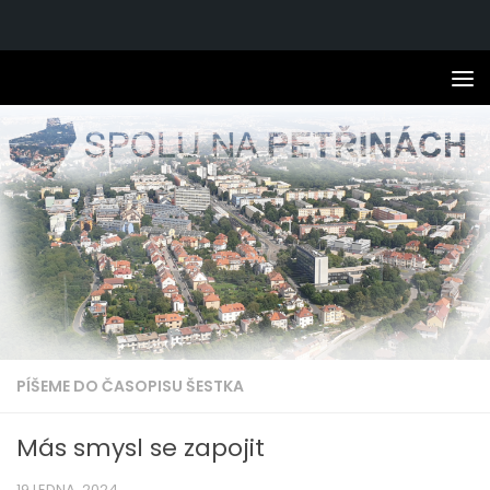
Skip to content
PÍŠEME DO ČASOPISU ŠESTKA
Más smysl se zapojit
19 LEDNA, 2024